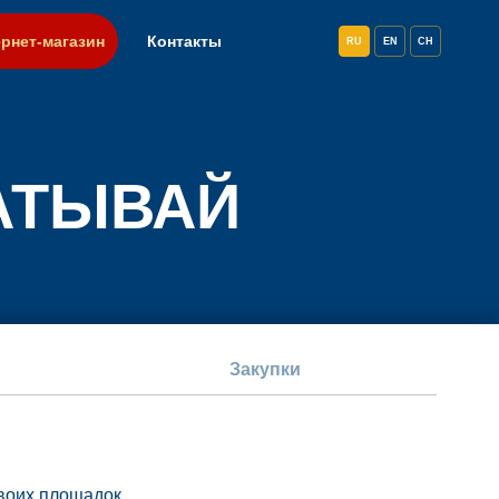
рнет-магазин
Контакты
RU
EN
CH
АТЫВАЙ
Закупки
своих площадок