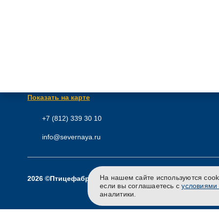
Россия, 187322, Ленинградская обл., Кировский муниципа
р-н, Синявинское г. п., дорога «Подъезд к Синявинским вы
от автодороги «Кола», здание 1а.
Показать на карте
+7 (812) 339 30 10
info@severnaya.ru
На нашем сайте используются cook
2026 ©Птицефабрика «Северная»
если вы соглашаетесь с
условиями 
аналитики.