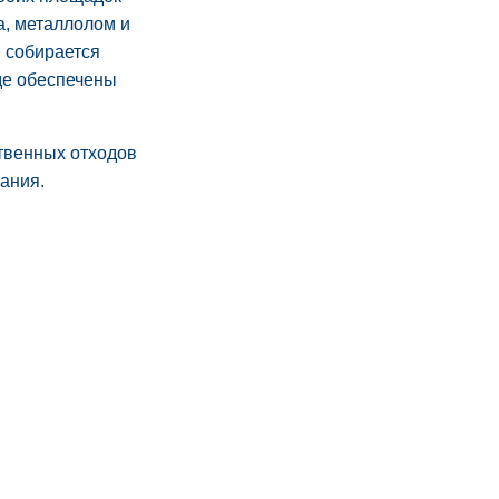
а, металлолом и
 собирается
де обеспечены
ственных отходов
ания.