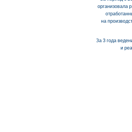
организовала р
отработанн
на производс
За 3 года веден
и ре