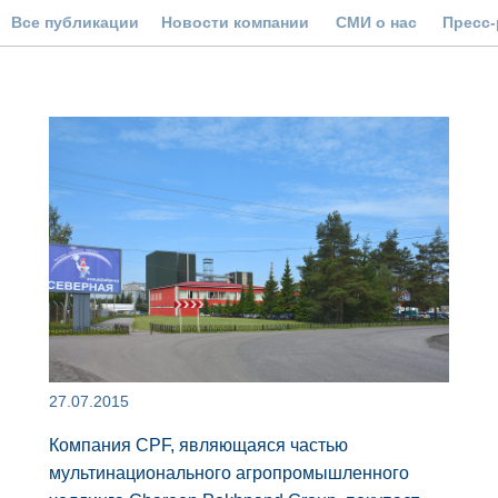
Все публикации
Новости компании
СМИ о нас
Пресс
27.07.2015
Компания CPF, являющаяся частью
мультинационального агропромышленного