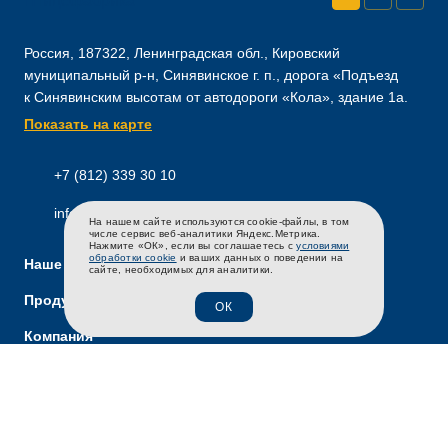
Россия, 187322, Ленинградская обл., Кировский
муниципальный р-н, Синявинское г. п., дорога «Подъезд
к Синявинским высотам от автодороги «Кола», здание 1а.
Показать на карте
+7 (812) 339 30 10
info@severnaya.ru
На нашем сайте используются cookie-файлы, в том
RU
EN
CH
числе сервис веб-аналитики Яндекс.Метрика.
Нажмите «ОК», если вы соглашаетесь с
условиями
обработки cookie
и ваших данных о поведении на
Наше производство
сайте, необходимых для аналитики.
Продукты и бренды
ОК
Компания
Экспорт
Интернет-магазин
Карьера