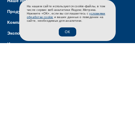
Наше производство
На нашем сайте используются cookie-файлы, в том
RU
EN
CH
числе сервис веб-аналитики Яндекс.Метрика.
Продукты и бренды
Нажмите «ОК», если вы соглашаетесь с
условиями
обработки cookie
и ваших данных о поведении на
сайте, необходимых для аналитики.
Компания
ОК
Экспорт
Интернет-магазин
Карьера
Новости
Контакты
Связаться с нами
Политика конфиденциальности
Политика обработки персональных данных.