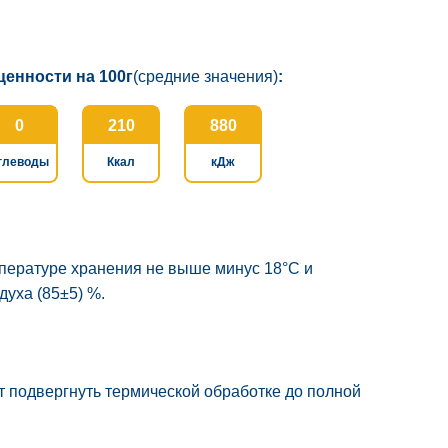
ценности на 100г
(средние значения)
:
0
210
880
глеводы
Ккал
кДж
пературе хранения не выше минус 18°C и
духа (85±5) %.
 подвергнуть термической обработке до полной