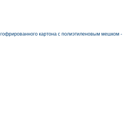
з гофрированного картона с полиэтиленовым мешком -
RU
EN
CH
газин
Связаться с нами