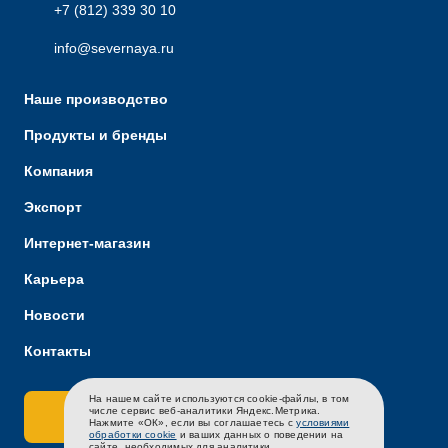
+7 (812) 339 30 10
info@severnaya.ru
Наше производство
Продукты и бренды
Компания
Экспорт
Интернет-магазин
Карьера
Новости
Контакты
На нашем сайте используются cookie-файлы, в том
RU
EN
CH
числе сервис веб-аналитики Яндекс.Метрика.
Связаться с нами
Нажмите «ОК», если вы соглашаетесь с
условиями
обработки cookie
и ваших данных о поведении на
сайте, необходимых для аналитики.