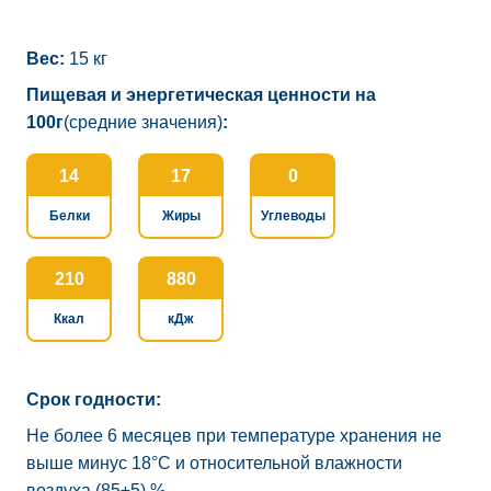
Вес:
15 кг
Пищевая и энергетическая ценности на
100г
(средние значения)
:
14
17
0
Белки
Жиры
Углеводы
210
880
Ккал
кДж
Срок годности:
Не более 6 месяцев при температуре хранения не
выше минус 18°C и относительной влажности
воздуха (85±5) %.