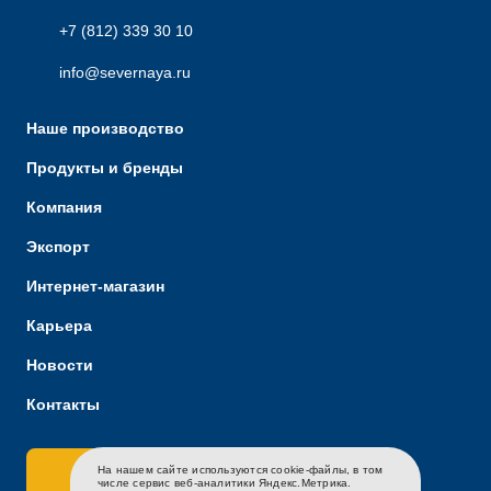
+7 (812) 339 30 10
info@severnaya.ru
Наше производство
Продукты и бренды
Компания
Экспорт
Интернет-магазин
Карьера
Новости
Контакты
На нашем сайте используются cookie-файлы, в том
Связаться с нами
RU
EN
CH
числе сервис веб-аналитики Яндекс.Метрика.