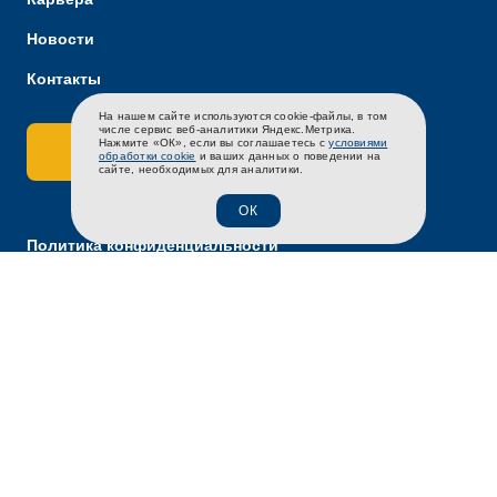
Новости
Контакты
На нашем сайте используются cookie-файлы, в том
RU
EN
CH
числе сервис веб-аналитики Яндекс.Метрика.
Нажмите «ОК», если вы соглашаетесь с
условиями
Связаться с нами
обработки cookie
и ваших данных о поведении на
сайте, необходимых для аналитики.
ОК
Политика конфиденциальности
Политика обработки персональных данных.
2026 ©Птицефабрика «Северная»