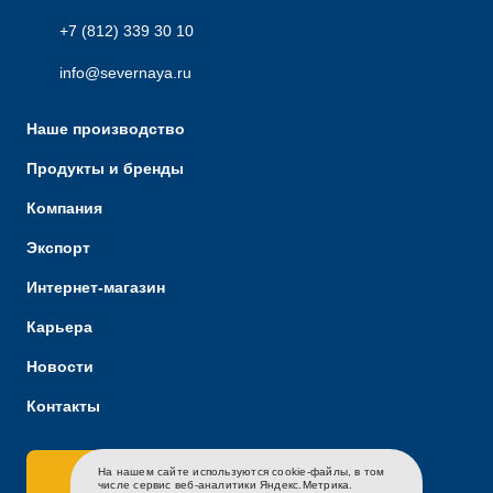
+7 (812) 339 30 10
info@severnaya.ru
Наше производство
Продукты и бренды
Компания
Экспорт
Интернет-магазин
Карьера
Новости
Контакты
На нашем сайте используются cookie-файлы, в том
Связаться с нами
RU
EN
CH
числе сервис веб-аналитики Яндекс.Метрика.