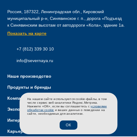
Россия, 187322, Ленинградская обл., Кировский
муниципальный р-н, Синявинское г. п., дорога «Подъезд
к Синявинским высотам от автодороги «Кола», здание 1а.
Показать на карте
+7 (812) 339 30 10
info@severnaya.ru
Наше производство
Продукты и бренды
Компания
На нашем сайте используются cookie-файлы, в том
RU
EN
CH
числе сервис веб-аналитики Яндекс.Метрика.
Нажмите «ОК», если вы соглашаетесь с
условиями
Экспорт
обработки cookie
и ваших данных о поведении на
сайте, необходимых для аналитики.
Интернет-магазин
ОК
Карьера