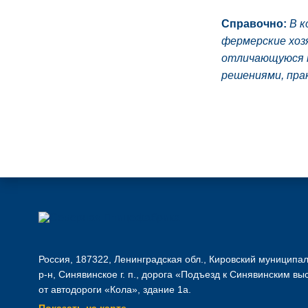
Справочно:
В к
фермерские хоз
отличающуюся н
решениями, пра
Россия, 187322, Ленинградская обл., Кировский муниципа
р-н, Синявинское г. п., дорога «Подъезд к Синявинским вы
от автодороги «Кола», здание 1а.