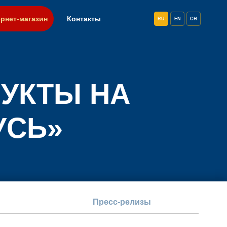
рнет-магазин
Контакты
RU
EN
CH
УКТЫ НА
УСЬ»
Пресс-релизы