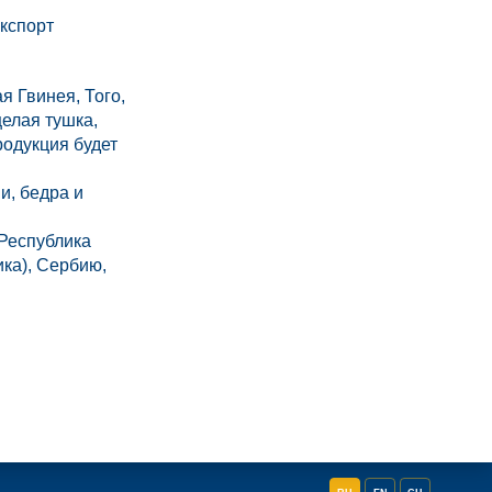
кспорт
я Гвинея, Того,
целая тушка,
родукция будет
и, бедра и
(Республика
ка), Сербию,