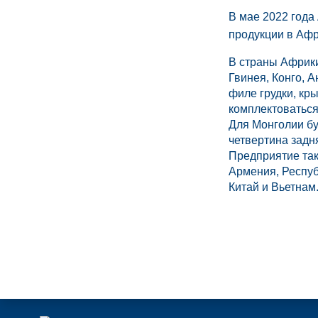
В мае 2022 год
продукции в Афр
В страны Африки
Гвинея, Конго, А
филе грудки, кр
комплектоваться 
Для Монголии буд
четвертина задн
Предприятие так
Армения, Респуб
Китай и Вьетнам