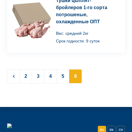
Тушки цыплят-
бройлеров 1-го сорта
потрошеные,
охлажденные ОПТ
Вес: средний 2кг
Срок годности: 9 суток
2
3
4
5
6
RU
EN
CH